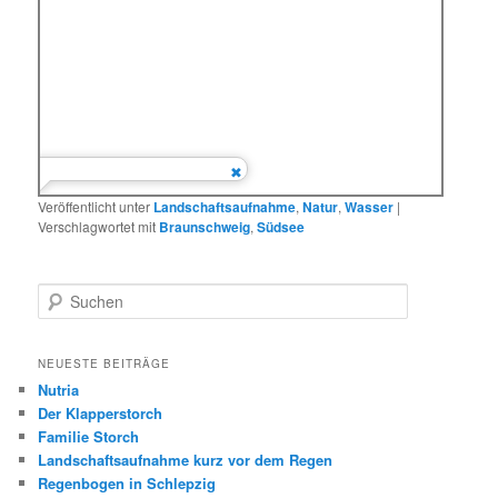
Veröffentlicht unter
Landschaftsaufnahme
,
Natur
,
Wasser
|
Verschlagwortet mit
Braunschweig
,
Südsee
S
u
c
h
NEUESTE BEITRÄGE
e
Nutria
n
Der Klapperstorch
Familie Storch
Landschaftsaufnahme kurz vor dem Regen
Regenbogen in Schlepzig