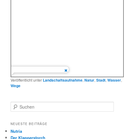
Veröffentlicht unter
Landschaftsaufnahme
,
Natur
,
Stadt
,
Wasser
,
Wege
S
u
c
h
NEUESTE BEITRÄGE
e
Nutria
n
Der Klapperstorch