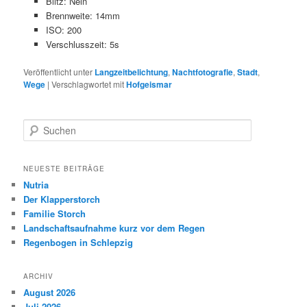
Blitz: Nein
Brennweite: 14mm
ISO: 200
Verschlusszeit: 5s
Veröffentlicht unter
Langzeitbelichtung
,
Nachtfotografie
,
Stadt
,
Wege
|
Verschlagwortet mit
Hofgeismar
S
u
c
h
NEUESTE BEITRÄGE
e
Nutria
n
Der Klapperstorch
Familie Storch
Landschaftsaufnahme kurz vor dem Regen
Regenbogen in Schlepzig
ARCHIV
August 2026
Juli 2026