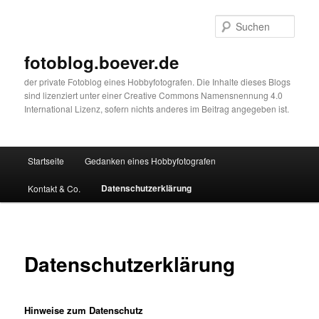
Zum
primären
Such
Inhalt
springen
fotoblog.boever.de
der private Fotoblog eines Hobbyfotografen. Die Inhalte dieses Blogs
sind lizenziert unter einer Creative Commons Namensnennung 4.0
International Lizenz, sofern nichts anderes im Beitrag angegeben ist.
Hauptmenü
Startseite
Gedanken eines Hobbyfotografen
Datenschutzerklärung
Kontakt & Co.
Datenschutzerklärung
Hinweise zum Datenschutz