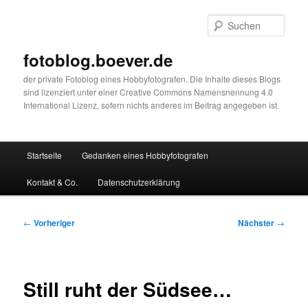
Zum
primären
Such
Inhalt
springen
fotoblog.boever.de
der private Fotoblog eines Hobbyfotografen. Die Inhalte dieses Blogs
sind lizenziert unter einer Creative Commons Namensnennung 4.0
International Lizenz, sofern nichts anderes im Beitrag angegeben ist.
Hauptmenü
Startseite
Gedanken eines Hobbyfotografen
Kontakt & Co.
Datenschutzerklärung
Beitragsnavigation
←
Vorheriger
Nächster
→
Still ruht der Südsee…