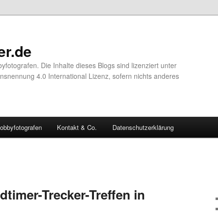
er.de
yfotografen. Die Inhalte dieses Blogs sind lizenziert unter
nennung 4.0 International Lizenz, sofern nichts anderes
obbyfotografen
Kontakt & Co.
Datenschutzerklärung
dtimer-Trecker-Treffen in