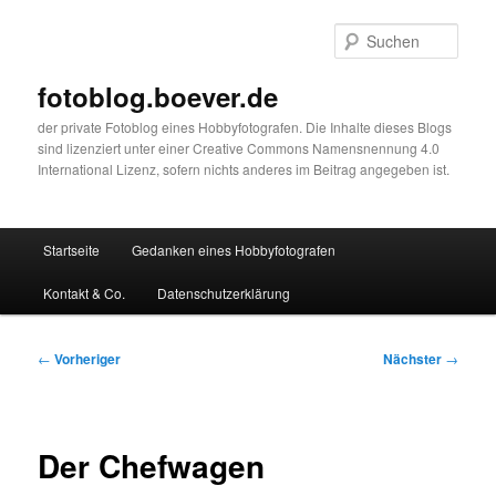
Zum
primären
Such
Inhalt
springen
fotoblog.boever.de
der private Fotoblog eines Hobbyfotografen. Die Inhalte dieses Blogs
sind lizenziert unter einer Creative Commons Namensnennung 4.0
International Lizenz, sofern nichts anderes im Beitrag angegeben ist.
Hauptmenü
Startseite
Gedanken eines Hobbyfotografen
Kontakt & Co.
Datenschutzerklärung
Beitragsnavigation
←
Vorheriger
Nächster
→
Der Chefwagen