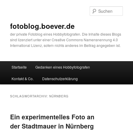
Zum
Zum
primären
sekundären
Such
Inhalt
Inhalt
springen
springen
fotoblog.boever.de
der private Fotoblog eines Hobbyfotografen. Die Inhalte dieses Blogs
sind lizenziert unter einer Creative Commons Namensnennung 4.0
International Lizenz, sofern nichts anderes im Beitrag angegeben ist.
Hauptmenü
Startseite
Gedanken eines Hobbyfotografen
Kontakt & Co.
Datenschutzerklärung
SCHLAGWORTARCHIV:
NÜRNBERG
Ein experimentelles Foto an
der Stadtmauer in Nürnberg