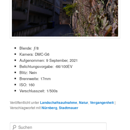
Blende: ƒ/8
Kamera: DMC-G6
Aufgenommen: 9 September, 2021
Belichtungsvorgabe: -66/100EV
Blitz: Nein
Brennweite: 17mm
ISO: 160
Verschlusszeit: 1/500s
Veröffentlicht unter
Landschaftsaufnahme
,
Natur
,
Vergangenheit
|
Verschlagwortet mit
Nürnberg
,
Stadtmauer
S