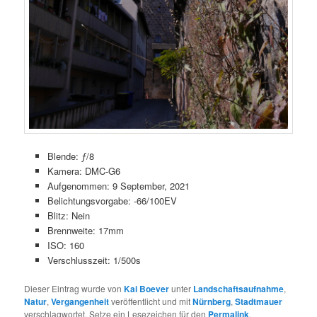
Blende: ƒ/8
Kamera: DMC-G6
Aufgenommen: 9 September, 2021
Belichtungsvorgabe: -66/100EV
Blitz: Nein
Brennweite: 17mm
ISO: 160
Verschlusszeit: 1/500s
Dieser Eintrag wurde von
Kai Boever
unter
Landschaftsaufnahme
,
Natur
,
Vergangenheit
veröffentlicht und mit
Nürnberg
,
Stadtmauer
verschlagwortet. Setze ein Lesezeichen für den
Permalink
.