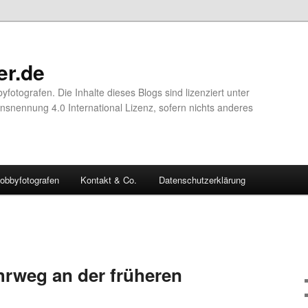
er.de
yfotografen. Die Inhalte dieses Blogs sind lizenziert unter
nennung 4.0 International Lizenz, sofern nichts anderes
obbyfotografen
Kontakt & Co.
Datenschutzerklärung
rweg an der früheren