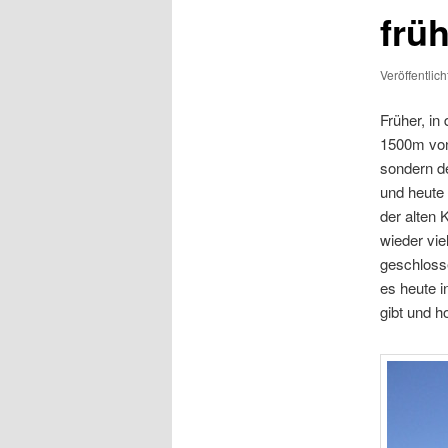
frü
Veröffentlic
Früher, in
1500m von
sondern de
und heute 
der alten 
wieder vie
geschlosse
es heute i
gibt und h