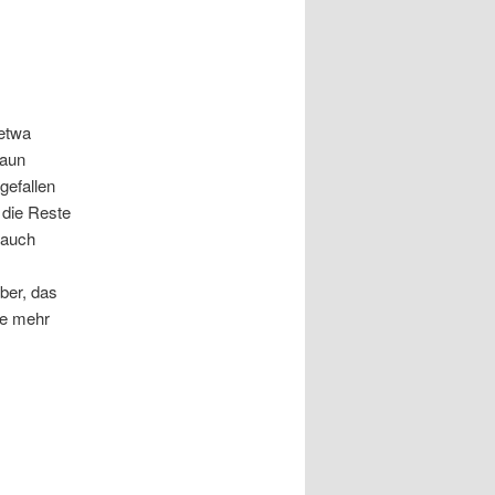
 etwa
Zaun
gefallen
 die Reste
 auch
ber, das
ze mehr