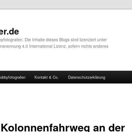
er.de
yfotografen. Die Inhalte dieses Blogs sind lizenziert unter
nennung 4.0 International Lizenz, sofern nichts anderes
obbyfotografen
Kontakt & Co.
Datenschutzerklärung
 Kolonnenfahrweg an der