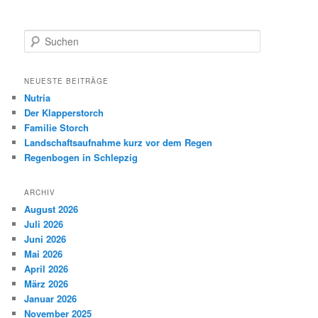
S
u
c
h
NEUESTE BEITRÄGE
e
Nutria
n
Der Klapperstorch
Familie Storch
Landschaftsaufnahme kurz vor dem Regen
Regenbogen in Schlepzig
ARCHIV
August 2026
Juli 2026
Juni 2026
Mai 2026
April 2026
März 2026
Januar 2026
November 2025