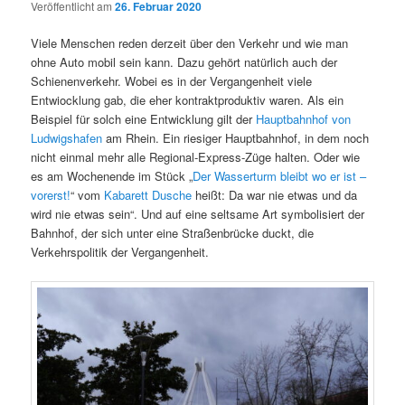
Veröffentlicht am
26. Februar 2020
Viele Menschen reden derzeit über den Verkehr und wie man
ohne Auto mobil sein kann. Dazu gehört natürlich auch der
Schienenverkehr. Wobei es in der Vergangenheit viele
Entwiocklung gab, die eher kontraktproduktiv waren. Als ein
Beispiel für solch eine Entwicklung gilt der
Hauptbahnhof von
Ludwigshafen
am Rhein. Ein riesiger Hauptbahnhof, in dem noch
nicht einmal mehr alle Regional-Express-Züge halten. Oder wie
es am Wochenende im Stück „
Der Wasserturm bleibt wo er ist –
vorerst!
“ vom
Kabarett Dusche
heißt: Da war nie etwas und da
wird nie etwas sein“. Und auf eine seltsame Art symbolisiert der
Bahnhof, der sich unter eine Straßenbrücke duckt, die
Verkehrspolitik der Vergangenheit.