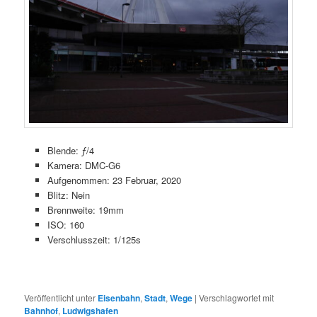
Blende: ƒ/4
Kamera: DMC-G6
Aufgenommen: 23 Februar, 2020
Blitz: Nein
Brennweite: 19mm
ISO: 160
Verschlusszeit: 1/125s
Veröffentlicht unter
Eisenbahn
,
Stadt
,
Wege
|
Verschlagwortet mit
Bahnhof
,
Ludwigshafen