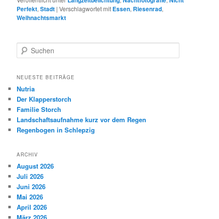
Perfekt
,
Stadt
|
Verschlagwortet mit
Essen
,
Riesenrad
,
Weihnachtsmarkt
S
u
c
h
NEUESTE BEITRÄGE
e
Nutria
n
Der Klapperstorch
Familie Storch
Landschaftsaufnahme kurz vor dem Regen
Regenbogen in Schlepzig
ARCHIV
August 2026
Juli 2026
Juni 2026
Mai 2026
April 2026
März 2026