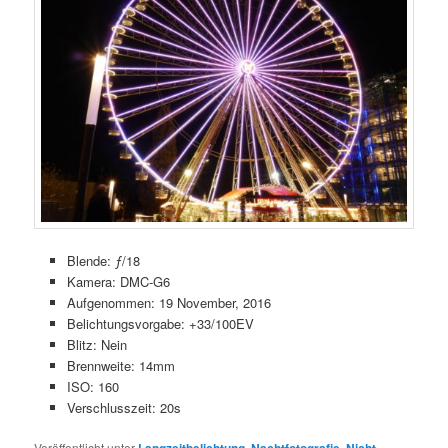
Blende: ƒ/18
Kamera: DMC-G6
Aufgenommen: 19 November, 2016
Belichtungsvorgabe: +33/100EV
Blitz: Nein
Brennweite: 14mm
ISO: 160
Verschlusszeit: 20s
Veröffentlicht unter
Langzeitbelichtung
,
Nachtfotografie
,
Nicht