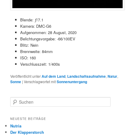
Blende: ƒ/7.1
Kamera: DMC-G6
Aufgenommen: 28 August, 2020
Belichtungsvorgabe: -66/100EV
Blitz: Nein
Brennweite: 84mm
ISO: 160
Verschlusszeit: 1/400s
Veröffentlicht unter
Auf dem Land
,
Landschaftsaufnahme
,
Natur
,
Sonne
|
Verschlagwortet mit
Sonnenuntergang
S
u
c
h
NEUESTE BEITRÄGE
e
Nutria
n
Der Klapperstorch