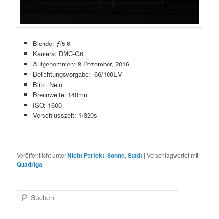
Blende: ƒ/5.6
Kamera: DMC-G6
Aufgenommen: 8 Dezember, 2016
Belichtungsvorgabe: -66/100EV
Blitz: Nein
Brennweite: 140mm
ISO: 1600
Verschlusszeit: 1/320s
Veröffentlicht unter
Nicht Perfekt
,
Sonne
,
Stadt
|
Verschlagwortet mit
Quadriga
S
u
c