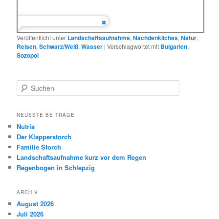
Veröffentlicht unter
Landschaftsaufnahme
,
Nachdenkliches
,
Natur
,
Reisen
,
Schwarz/Weiß
,
Wasser
|
Verschlagwortet mit
Bulgarien
,
Sozopol
S
u
c
h
NEUESTE BEITRÄGE
e
Nutria
n
Der Klapperstorch
Familie Storch
Landschaftsaufnahme kurz vor dem Regen
Regenbogen in Schlepzig
ARCHIV
August 2026
Juli 2026