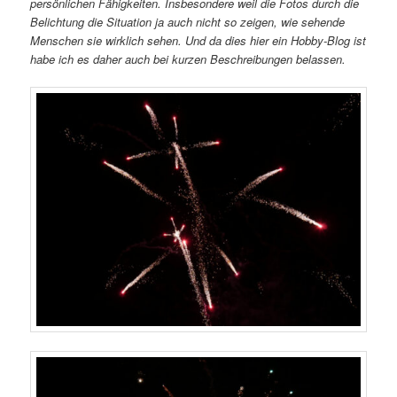
persönlichen Fähigkeiten. Insbesondere weil die Fotos durch die
Belichtung die Situation ja auch nicht so zeigen, wie sehende
Menschen sie wirklich sehen. Und da dies hier ein Hobby-Blog ist
habe ich es daher auch bei kurzen Beschreibungen belassen.