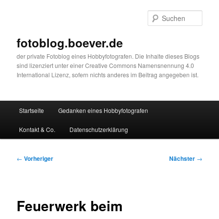
Zum
primären
Such
Inhalt
springen
fotoblog.boever.de
der private Fotoblog eines Hobbyfotografen. Die Inhalte dieses Blogs
sind lizenziert unter einer Creative Commons Namensnennung 4.0
International Lizenz, sofern nichts anderes im Beitrag angegeben ist.
Hauptmenü
Startseite
Gedanken eines Hobbyfotografen
Kontakt & Co.
Datenschutzerklärung
Beitragsnavigation
←
Vorheriger
Nächster
→
Feuerwerk beim