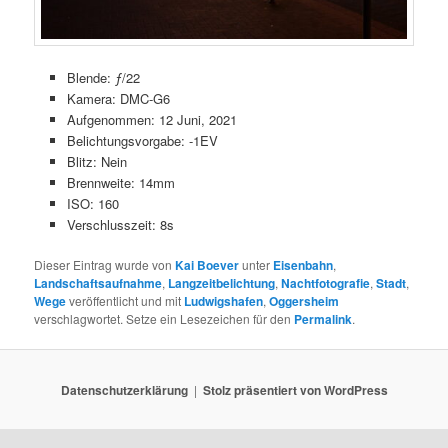
Blende: ƒ/22
Kamera: DMC-G6
Aufgenommen: 12 Juni, 2021
Belichtungsvorgabe: -1EV
Blitz: Nein
Brennweite: 14mm
ISO: 160
Verschlusszeit: 8s
Dieser Eintrag wurde von
Kai Boever
unter
Eisenbahn
,
Landschaftsaufnahme
,
Langzeitbelichtung
,
Nachtfotografie
,
Stadt
,
Wege
veröffentlicht und mit
Ludwigshafen
,
Oggersheim
verschlagwortet. Setze ein Lesezeichen für den
Permalink
.
Datenschutzerklärung
Stolz präsentiert von WordPress