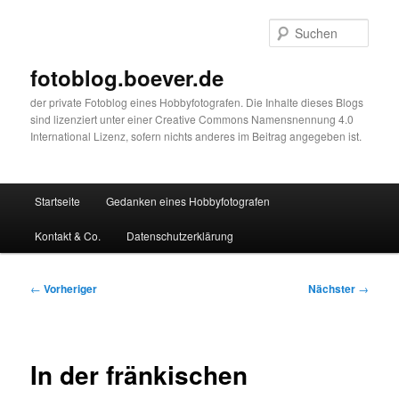
Zum
primären
Such
Inhalt
springen
fotoblog.boever.de
der private Fotoblog eines Hobbyfotografen. Die Inhalte dieses Blogs
sind lizenziert unter einer Creative Commons Namensnennung 4.0
International Lizenz, sofern nichts anderes im Beitrag angegeben ist.
Hauptmenü
Startseite
Gedanken eines Hobbyfotografen
Kontakt & Co.
Datenschutzerklärung
Beitragsnavigation
←
Vorheriger
Nächster
→
In der fränkischen