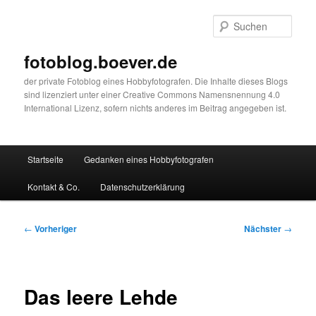
Zum
primären
Such
Inhalt
springen
fotoblog.boever.de
der private Fotoblog eines Hobbyfotografen. Die Inhalte dieses Blogs
sind lizenziert unter einer Creative Commons Namensnennung 4.0
International Lizenz, sofern nichts anderes im Beitrag angegeben ist.
Hauptmenü
Startseite
Gedanken eines Hobbyfotografen
Kontakt & Co.
Datenschutzerklärung
Beitragsnavigation
←
Vorheriger
Nächster
→
Das leere Lehde