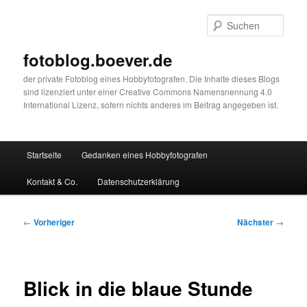
Zum
primären
Such
Inhalt
springen
fotoblog.boever.de
der private Fotoblog eines Hobbyfotografen. Die Inhalte dieses Blogs
sind lizenziert unter einer Creative Commons Namensnennung 4.0
International Lizenz, sofern nichts anderes im Beitrag angegeben ist.
Hauptmenü
Startseite
Gedanken eines Hobbyfotografen
Kontakt & Co.
Datenschutzerklärung
Beitragsnavigation
←
Vorheriger
Nächster
→
Blick in die blaue Stunde