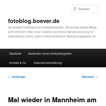
Zum
primären
Such
Inhalt
springen
fotoblog.boever.de
der private Fotoblog eines Hobbyfotografen. Die Inhalte dieses Blogs
sind lizenziert unter einer Creative Commons Namensnennung 4.0
International Lizenz, sofern nichts anderes im Beitrag angegeben ist.
Hauptmenü
Startseite
Gedanken eines Hobbyfotografen
Kontakt & Co.
Datenschutzerklärung
Beitragsnavigation
←
Vorheriger
Nächster
→
Mal wieder in Mannheim am