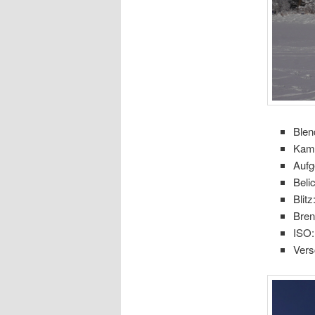
Blen
Kam
Aufg
Beli
Blitz
Bre
ISO:
Vers