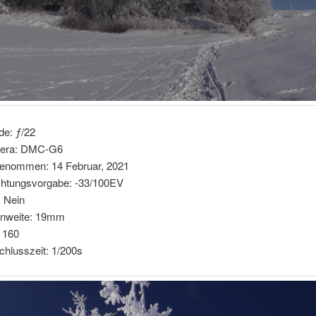
de: ƒ/22
era: DMC-G6
enommen: 14 Februar, 2021
chtungsvorgabe: -33/100EV
: Nein
nnweite: 19mm
 160
chlusszeit: 1/200s