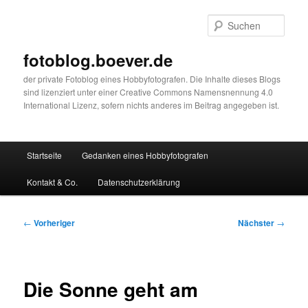
Zum
primären
Such
Inhalt
springen
fotoblog.boever.de
der private Fotoblog eines Hobbyfotografen. Die Inhalte dieses Blogs
sind lizenziert unter einer Creative Commons Namensnennung 4.0
International Lizenz, sofern nichts anderes im Beitrag angegeben ist.
Hauptmenü
Startseite
Gedanken eines Hobbyfotografen
Kontakt & Co.
Datenschutzerklärung
Beitragsnavigation
←
Vorheriger
Nächster
→
Die Sonne geht am