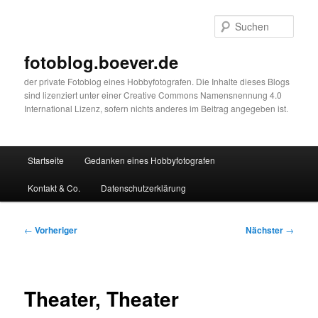
Zum
primären
Such
Inhalt
springen
fotoblog.boever.de
der private Fotoblog eines Hobbyfotografen. Die Inhalte dieses Blogs
sind lizenziert unter einer Creative Commons Namensnennung 4.0
International Lizenz, sofern nichts anderes im Beitrag angegeben ist.
Hauptmenü
Startseite
Gedanken eines Hobbyfotografen
Kontakt & Co.
Datenschutzerklärung
Beitragsnavigation
←
Vorheriger
Nächster
→
Theater, Theater