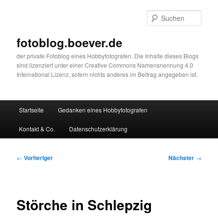
Zum
primären
Such
Inhalt
springen
fotoblog.boever.de
der private Fotoblog eines Hobbyfotografen. Die Inhalte dieses Blogs
sind lizenziert unter einer Creative Commons Namensnennung 4.0
International Lizenz, sofern nichts anderes im Beitrag angegeben ist.
Hauptmenü
Startseite
Gedanken eines Hobbyfotografen
Kontakt & Co.
Datenschutzerklärung
Beitragsnavigation
←
Vorheriger
Nächster
→
Störche in Schlepzig