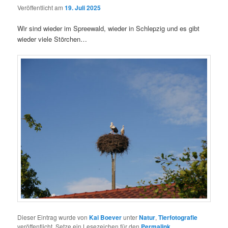
Veröffentlicht am
19. Juli 2025
Wir sind wieder im Spreewald, wieder in Schlepzig und es gibt
wieder viele Störchen…
Dieser Eintrag wurde von
Kai Boever
unter
Natur
,
Tierfotografie
veröffentlicht. Setze ein Lesezeichen für den
Permalink
.