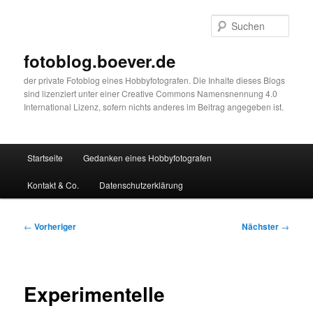
Zum
primären
Such
Inhalt
springen
fotoblog.boever.de
der private Fotoblog eines Hobbyfotografen. Die Inhalte dieses Blogs
sind lizenziert unter einer Creative Commons Namensnennung 4.0
International Lizenz, sofern nichts anderes im Beitrag angegeben ist.
Hauptmenü
Startseite
Gedanken eines Hobbyfotografen
Kontakt & Co.
Datenschutzerklärung
Beitragsnavigation
←
Vorheriger
Nächster
→
Experimentelle