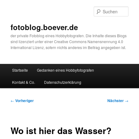
Zum
primären
Such
Inhalt
springen
fotoblog.boever.de
der private Fotoblog eines Hobbyfotografen. Die Inhalte dieses Blogs
sind lizenziert unter einer Creative Commons Namensnennung 4.0
International Lizenz, sofern nichts anderes im Beitrag angegeben ist.
Hauptmenü
Startseite
Gedanken eines Hobbyfotografen
Kontakt & Co.
Datenschutzerklärung
Beitragsnavigation
←
Vorheriger
Nächster
→
Wo ist hier das Wasser?