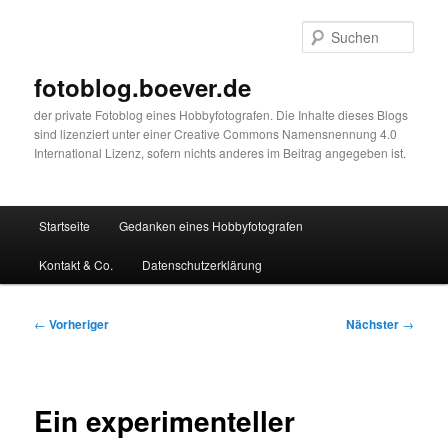
Zum
primären
Such
Inhalt
springen
fotoblog.boever.de
der private Fotoblog eines Hobbyfotografen. Die Inhalte dieses Blogs
sind lizenziert unter einer Creative Commons Namensnennung 4.0
International Lizenz, sofern nichts anderes im Beitrag angegeben ist.
Hauptmenü
Startseite
Gedanken eines Hobbyfotografen
Kontakt & Co.
Datenschutzerklärung
Beitragsnavigation
←
Vorheriger
Nächster
→
Ein experimenteller