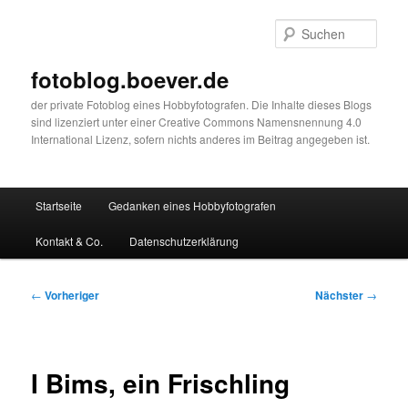
Zum
primären
Such
Inhalt
springen
fotoblog.boever.de
der private Fotoblog eines Hobbyfotografen. Die Inhalte dieses Blogs
sind lizenziert unter einer Creative Commons Namensnennung 4.0
International Lizenz, sofern nichts anderes im Beitrag angegeben ist.
Hauptmenü
Startseite
Gedanken eines Hobbyfotografen
Kontakt & Co.
Datenschutzerklärung
Beitragsnavigation
←
Vorheriger
Nächster
→
I Bims, ein Frischling