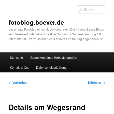
Zum
primären
Such
Inhalt
springen
fotoblog.boever.de
der private Fotoblog eines Hobbyfotografen. Die Inhalte dieses Blogs
sind lizenziert unter einer Creative Commons Namensnennung 4.0
International Lizenz, sofern nichts anderes im Beitrag angegeben ist.
Hauptmenü
Startseite
Gedanken eines Hobbyfotografen
Kontakt & Co.
Datenschutzerklärung
Beitragsnavigation
←
Vorheriger
Nächster
→
Details am Wegesrand