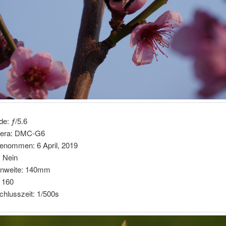
de: ƒ/5.6
era: DMC-G6
enommen: 6 April, 2019
: Nein
nnweite: 140mm
 160
chlusszeit: 1/500s