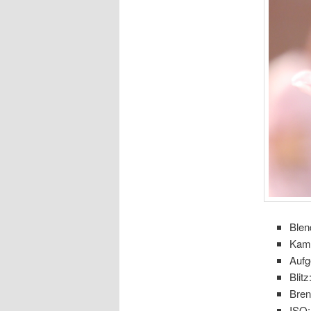
Blen
Kam
Aufg
Blitz
Bre
ISO: