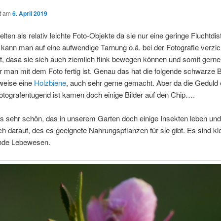
ht am
6. April 2019
elten als relativ leichte Foto-Objekte da sie nur eine geringe Fluchtdi
kann man auf eine aufwendige Tarnung o.ä. bei der Fotografie verzic
st, dasa sie sich auch ziemlich flink bewegen können und somit gern
r man mit dem Foto fertig ist. Genau das hat die folgende schwarze B
weise eine
Holzbiene
, auch sehr gerne gemacht. Aber da die Geduld 
otografentugend ist kamen doch einige Bilder auf den Chip….
es sehr schön, das in unserem Garten doch einige Insekten leben und
h darauf, des es geeignete Nahrungspflanzen für sie gibt. Es sind kle
ende Lebewesen.