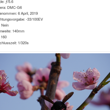
de: ƒ/5.6
era: DMC-G6
enommen: 6 April, 2019
chtungsvorgabe: -33/100EV
: Nein
nnweite: 140mm
 160
chlusszeit: 1/320s