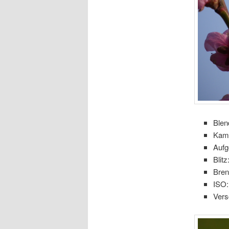
Blen
Kam
Aufg
Blitz
Bre
ISO:
Vers