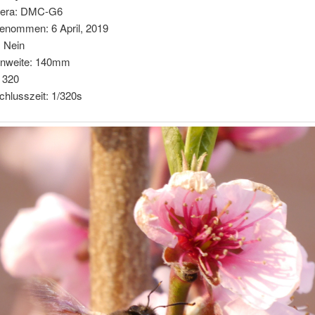
era: DMC-G6
enommen: 6 April, 2019
: Nein
nnweite: 140mm
 320
chlusszeit: 1/320s