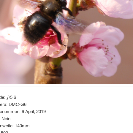
de: ƒ/5.6
era: DMC-G6
enommen: 6 April, 2019
: Nein
nnweite: 140mm
 500