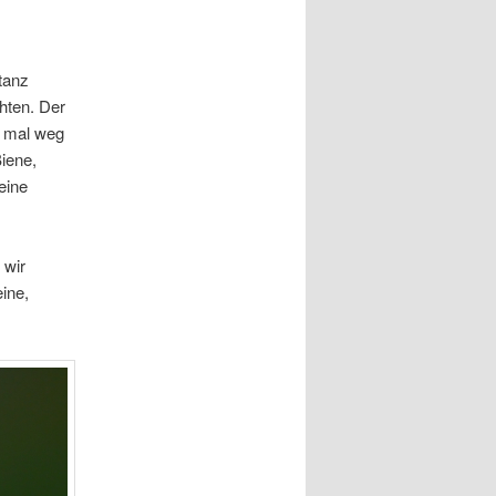
stanz
hten. Der
e mal weg
iene,
eine
 wir
ine,