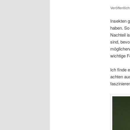
Veröffentlic
Insekten g
haben. So 
Nachteil i
sind, bevo
möglicher
wichtige F
Ich finde 
achten auc
faszinier