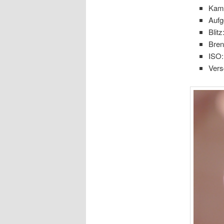
Kam
Aufg
Blitz
Bre
ISO:
Vers