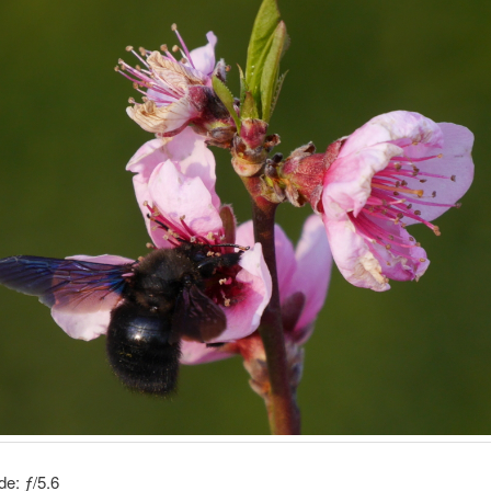
de: ƒ/5.6