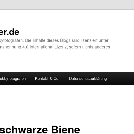
er.de
yfotografen. Die Inhalte dieses Blogs sind lizenziert unter
nennung 4.0 International Lizenz, sofern nichts anderes
obbyfotografen
Kontakt & Co.
Datenschutzerklärung
 schwarze Biene