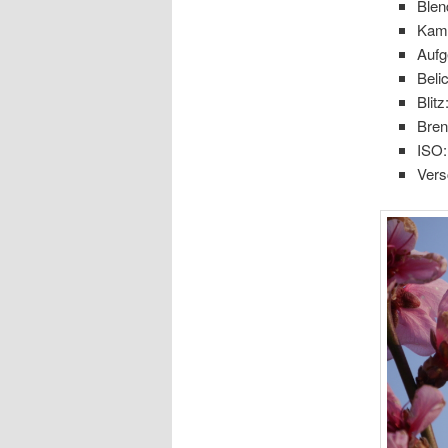
Blen
Kam
Aufg
Beli
Blitz
Bre
ISO:
Vers