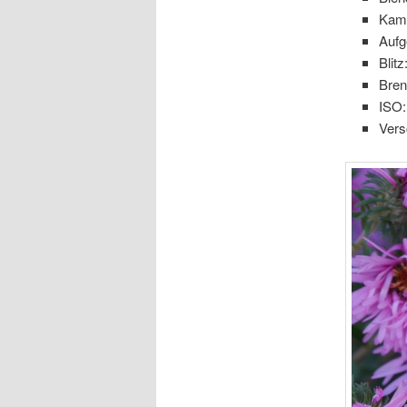
Kam
Aufg
Blitz
Bre
ISO:
Vers