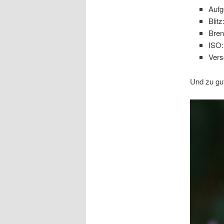
Aufg
Blitz
Bre
ISO:
Vers
Und zu gut
Video-
Player