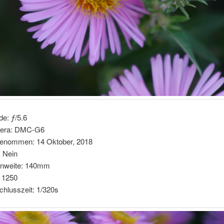
de: ƒ/5.6
era: DMC-G6
enommen: 14 Oktober, 2018
: Nein
nnweite: 140mm
 1250
chlusszeit: 1/320s