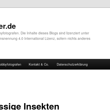
er.de
yfotografen. Die Inhalte dieses Blogs sind lizenziert unter
nennung 4.0 International Lizenz, sofern nichts anderes
obbyfotografen
Kontakt & Co.
Datenschutzerklärung
issige Insekten