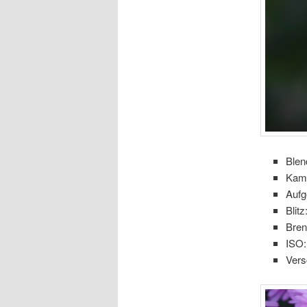
Blen
Kam
Aufg
Blitz
Bre
ISO:
Vers