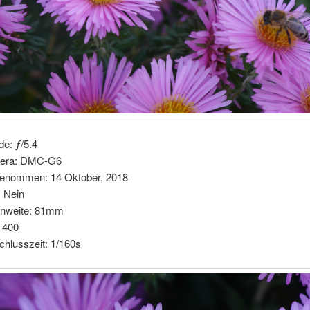
de: ƒ/5.4
era: DMC-G6
enommen: 14 Oktober, 2018
: Nein
nnweite: 81mm
 400
chlusszeit: 1/160s