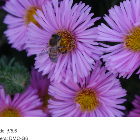
de: ƒ/5.6
era: DMC-G6