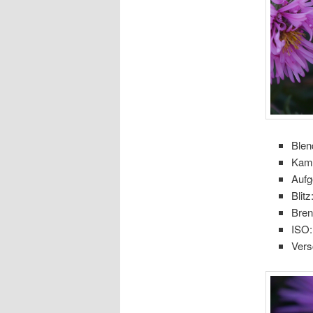
Blen
Kam
Aufg
Blitz
Bre
ISO:
Vers