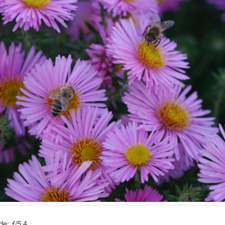
de: ƒ/5.4