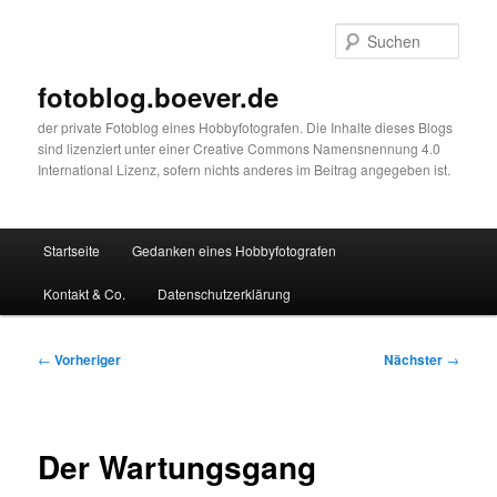
Zum
primären
Such
Inhalt
springen
fotoblog.boever.de
der private Fotoblog eines Hobbyfotografen. Die Inhalte dieses Blogs
sind lizenziert unter einer Creative Commons Namensnennung 4.0
International Lizenz, sofern nichts anderes im Beitrag angegeben ist.
Hauptmenü
Startseite
Gedanken eines Hobbyfotografen
Kontakt & Co.
Datenschutzerklärung
Beitragsnavigation
←
Vorheriger
Nächster
→
Der Wartungsgang