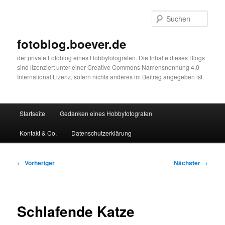
Zum
primären
Such
Inhalt
springen
fotoblog.boever.de
der private Fotoblog eines Hobbyfotografen. Die Inhalte dieses Blogs
sind lizenziert unter einer Creative Commons Namensnennung 4.0
International Lizenz, sofern nichts anderes im Beitrag angegeben ist.
Hauptmenü
Startseite
Gedanken eines Hobbyfotografen
Kontakt & Co.
Datenschutzerklärung
Beitragsnavigation
←
Vorheriger
Nächster
→
Schlafende Katze