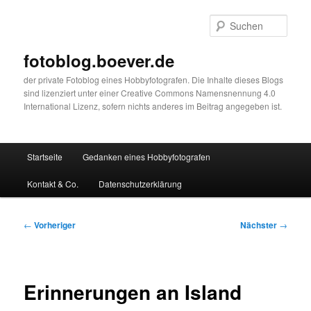
Zum
primären
Such
Inhalt
springen
fotoblog.boever.de
der private Fotoblog eines Hobbyfotografen. Die Inhalte dieses Blogs
sind lizenziert unter einer Creative Commons Namensnennung 4.0
International Lizenz, sofern nichts anderes im Beitrag angegeben ist.
Hauptmenü
Startseite
Gedanken eines Hobbyfotografen
Kontakt & Co.
Datenschutzerklärung
Beitragsnavigation
←
Vorheriger
Nächster
→
Erinnerungen an Island